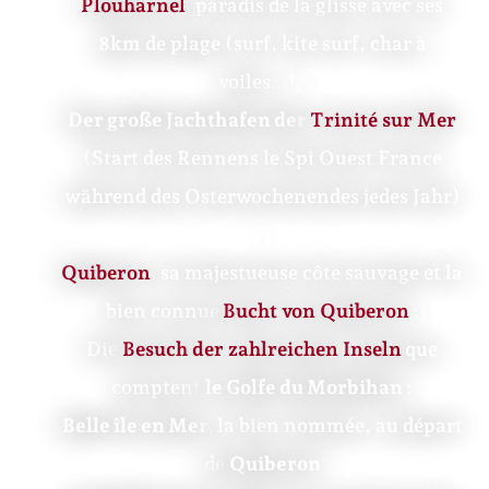
Plouharnel
,
paradis de la glisse avec ses
8km de plage (surf, kite surf, char à
voiles…) ;
Der große Jachthafen der
Trinité sur Mer
(Start des Rennens le Spi Ouest France
während des Osterwochenendes jedes Jahr)
;
Quiberon
,
sa majestueuse côte sauvage et la
bien connue
Bucht von Quiberon
;
Die
Besuch der zahlreichen Inseln
que
comptent
le Golfe du Morbihan ;
Belle île en Mer,
la bien nommée, au départ
de
Quiberon