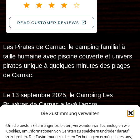
Les Pirates de Carnac, le camping familial à
taille humaine avec piscine couverte et univers
pirates unique à quelques minutes des plages
de Carnac.
Le 13 septembre 2025, le Camping Les
Bruyères de Carnac a levé l’ancre…
Die Zustimmung verwalten
et dès le 10 avril 2026, il a hissé son
nouveau pavillon pour devenir :
Um die besten Erfahrungen zu bieten, verwenden wir Technologien wie
Cookies, um Informationen von Geräten zu speichern und/oder darauf
Les Pirates de
zuzugreifen. Die Zustimmung zu diesen Technologien ermöglicht es uns,