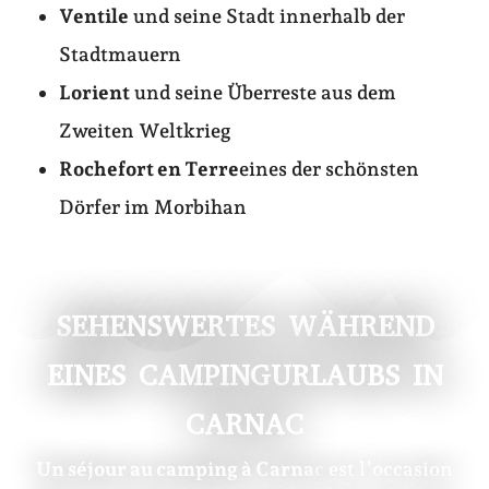
Ventile
und seine Stadt innerhalb der
Stadtmauern
Lorient
und seine Überreste aus dem
Zweiten Weltkrieg
Rochefort en Terre
eines der schönsten
Dörfer im Morbihan
SEHENSWERTES WÄHREND
EINES CAMPINGURLAUBS IN
CARNAC
Un séjour au camping à Carnac
est l’occasion