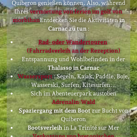
Quiberon genießen können. Also, während
Ihres
vermietung von ferien im golf von
morbihan
Entdecken Sie die Aktivitäten
in
Carnac zu tun
:
Rad- oder Wandertouren
(Fahrradverleih an der Rezeption)
Entspannung und Wohlbefinden in der
Thalasso in Carnac
Wassersport
: Segeln, Kajak, Paddle, Boje,
Wasserski, Surfen, Kitesurfen...
Sich im Abenteuerpark austoben
Adrenalin-Wald
Spaziergang mit dem Boot
zur Bucht von
Quiberon
Bootsverleih
in La Trinité sur Mer
Verkostung von bretonischen