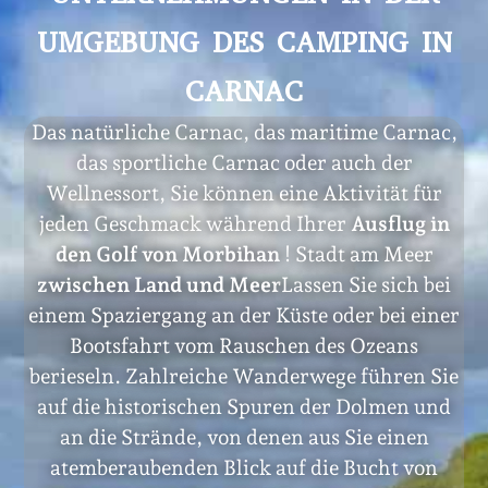
UMGEBUNG DES C
AMPING IN
CARNAC
Das natürliche Carnac, das maritime Carnac,
das sportliche Carnac oder auch der
Wellnessort, Sie können eine Aktivität für
jeden Geschmack während Ihrer
Ausflug in
den Golf von Morbihan
! Stadt am Meer
zwischen Land und Meer
Lassen Sie sich bei
einem Spaziergang an der Küste oder bei einer
Bootsfahrt vom Rauschen des Ozeans
berieseln. Zahlreiche Wanderwege führen Sie
auf die historischen Spuren der Dolmen und
an die Strände, von denen aus Sie einen
atemberaubenden Blick auf die Bucht von