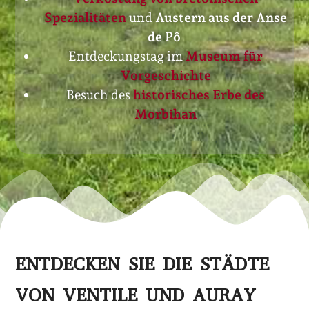
Spezialitäten
und
Austern aus der Anse
de Pô
Entdeckungstag im
Museum für
Vorgeschichte
Besuch des
historisches Erbe des
Morbihan
ENTDECKEN SIE DIE STÄDTE
VON
VENTILE
UND AURAY