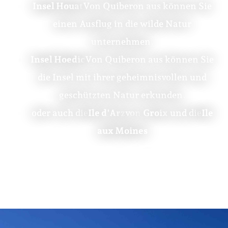
Insel Houat
Von Quiberon aus können Sie
einen Ausflug in die wilde Natur
unternehmen.
Insel Hoedic
Von Quiberon aus können Sie
die Insel mit ihrer geheimnisvollen und
geschützten Natur erkunden.
oder auch die
Ile d'Arz
von
Groix
und die
Ile
aux Moines