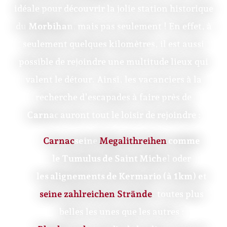
idéale pour découvrir la jolie station historique
du
Morbihan,
mais pas seulement ! En effet, à
seulement quelques kilomètres, il est aussi
possible de rejoindre une multitude lieux qui
valent le détour. Ainsi, les vacanciers à la
recherche d’escapades à faire près de
Carnac
auront tout le loisir de rejoindre :
Carnac
seine
Megalithreihen
comme
le Tumulus de Saint Michel
oder
les alignements de Kermario (à 1km) et
seine zahlreichen Strände
,
toutes plus
belles les unes que les autres ;