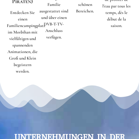
Piraten)
Familie
schönen
l'eau par tous les
ausgestattet sind
Bereichen.
Entdecken Sie
temps, dès le
und über einen
einen
début de la
DVB-T-TV-
Familiencampingplatz
saison.
Anschluss
im Morbihan mit
verfügen.
vielfältigen und
spannenden
Animationen, die
Groß und Klein
begeistern
werden.
UNTERNEHMUNGEN IN DER