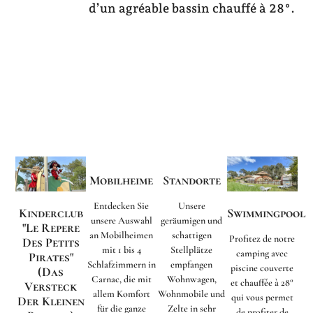
d’un agréable bassin chauffé à 28°.
Mobilheime
Standorte
Entdecken Sie
Unsere
Kinderclub
Swimmingpool
unsere Auswahl
geräumigen und
"Le Repere
an Mobilheimen
schattigen
Profitez de notre
Des Petits
mit 1 bis 4
Stellplätze
camping avec
Pirates"
Schlafzimmern in
empfangen
piscine couverte
(Das
Carnac, die mit
Wohnwagen,
et chauffée à 28°
Versteck
allem Komfort
Wohnmobile und
qui vous permet
Der Kleinen
für die ganze
Zelte in sehr
de profiter de