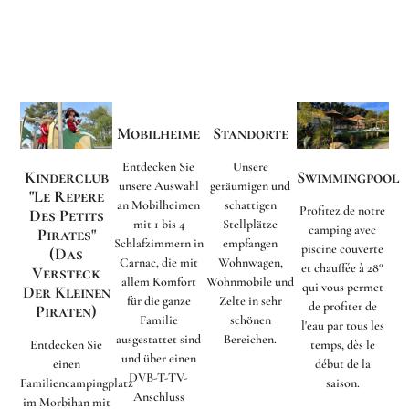
Mobilheime
Standorte
Entdecken Sie
Unsere
Kinderclub
Swimmingpool
unsere Auswahl
geräumigen und
"Le Repere
an Mobilheimen
schattigen
Profitez de notre
Des Petits
mit 1 bis 4
Stellplätze
camping avec
Pirates"
Schlafzimmern in
empfangen
piscine couverte
(Das
Carnac, die mit
Wohnwagen,
et chauffée à 28°
Versteck
allem Komfort
Wohnmobile und
qui vous permet
Der Kleinen
für die ganze
Zelte in sehr
de profiter de
Piraten)
Familie
schönen
l'eau par tous les
ausgestattet sind
Bereichen.
Entdecken Sie
temps, dès le
und über einen
einen
début de la
DVB-T-TV-
Familiencampingplatz
saison.
Anschluss
im Morbihan mit