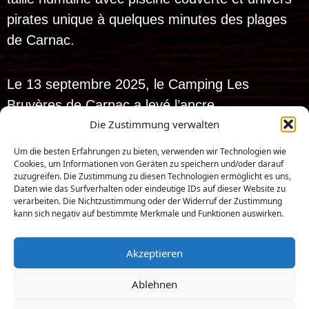
pirates unique à quelques minutes des plages
de Carnac.
Le 13 septembre 2025, le Camping Les
Bruyères de Carnac a levé l’ancre…
Die Zustimmung verwalten
et dès le 10 avril 2026, il a hissé son
nouveau pavillon pour devenir :
Um die besten Erfahrungen zu bieten, verwenden wir Technologien wie
Cookies, um Informationen von Geräten zu speichern und/oder darauf
Les Pirates de
zuzugreifen. Die Zustimmung zu diesen Technologien ermöglicht es uns,
Carnac
!
Daten wie das Surfverhalten oder eindeutige IDs auf dieser Website zu
verarbeiten. Die Nichtzustimmung oder der Widerruf der Zustimmung
kann sich negativ auf bestimmte Merkmale und Funktionen auswirken.
Realisierung: Iconic-Digital.de
Tous droits réservés. 2025 – Les Pirates de carnac
Akzeptieren
Zugang zum Campingplatz
Ablehnen
Dokumente