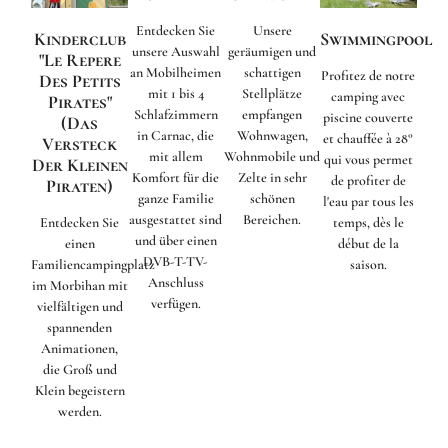
Entdecken Sie
Unsere
Kinderclub
Swimmingpool
unsere Auswahl
geräumigen und
"Le Repere
an Mobilheimen
schattigen
Profitez de notre
Des Petits
mit 1 bis 4
Stellplätze
camping avec
Pirates"
Schlafzimmern
empfangen
piscine couverte
(Das
in Carnac, die
Wohnwagen,
et chauffée à 28°
Versteck
mit allem
Wohnmobile und
qui vous permet
Der Kleinen
Komfort für die
Zelte in sehr
de profiter de
Piraten)
ganze Familie
schönen
l'eau par tous les
ausgestattet sind
Bereichen.
Entdecken Sie
temps, dès le
und über einen
einen
début de la
DVB-T-TV-
Familiencampingplatz
saison.
Anschluss
im Morbihan mit
verfügen.
vielfältigen und
spannenden
Animationen,
die Groß und
Klein begeistern
werden.