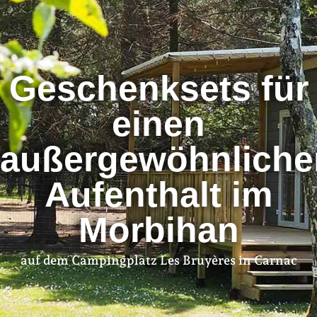
Geschenksets für
einen
außergewöhnliche
Aufenthalt im
Morbihan
auf dem Campingplatz Les Bruyères in Carnac