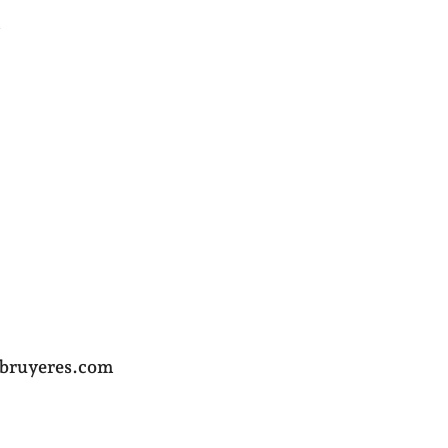
m
sbruyeres.com