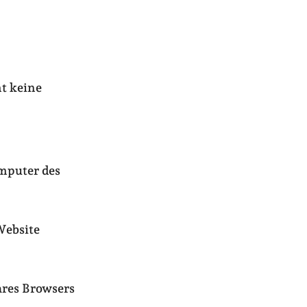
t keine
mputer des
Website
hres Browsers