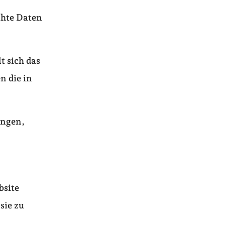
chte Daten
t sich das
n die in
ungen,
bsite
sie zu