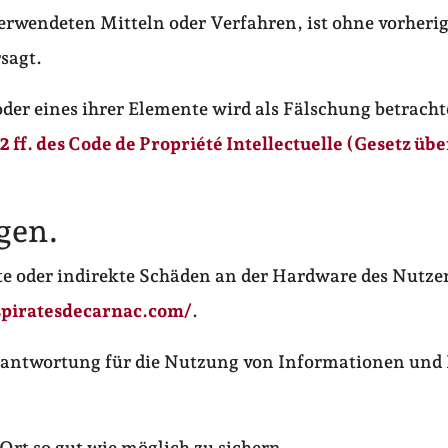
rwendeten Mitteln oder Verfahren, ist ohne vorherige
sagt.
der eines ihrer Elemente wird als Fälschung betracht
2 ff. des Code de Propriété Intellectuelle (Gesetz übe
gen.
kte oder indirekte Schäden an der Hardware des Nutzer
espiratesdecarnac.com/
.
antwortung für die Nutzung von Informationen und I
 Ort so gut wie möglich zu sichern