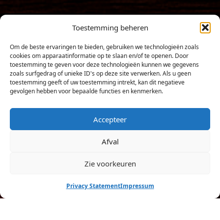
Le 13 septembre 2025, le Camping Les
Toestemming beheren
Bruyères de Carnac a levé l’ancre…
Om de beste ervaringen te bieden, gebruiken we technologieën zoals
et dès le 10 avril 2026, il a hissé son
cookies om apparaatinformatie op te slaan en/of te openen. Door
toestemming te geven voor deze technologieën kunnen we gegevens
nouveau pavillon pour devenir :
zoals surfgedrag of unieke ID's op deze site verwerken. Als u geen
Les Pirates de
toestemming geeft of uw toestemming intrekt, kan dit negatieve
gevolgen hebben voor bepaalde functies en kenmerken.
Carnac
!
Productie: Iconic-Digital.fr
Accepteer
Tous droits réservés. 2025 – Les Pirates de carnac
Afval
Toegang tot de camping
Zie voorkeuren
Menu
Boek
Contact
Documenten
Privacy Statement
Impressum
Juridische informatie