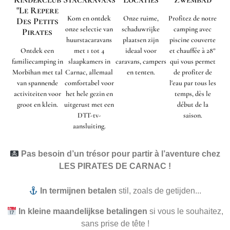
"Le Repere
Kom en ontdek
Onze ruime,
Profitez de notre
Des Petits
onze selectie van
schaduwrijke
camping avec
Pirates
huurstacaravans
plaatsen zijn
piscine couverte
Ontdek een
met 1 tot 4
ideaal voor
et chauffée à 28°
familiecamping in
slaapkamers in
caravans, campers
qui vous permet
Morbihan met tal
Carnac, allemaal
en tenten.
de profiter de
van spannende
comfortabel voor
l'eau par tous les
activiteiten voor
het hele gezin en
temps, dès le
groot en klein.
uitgerust met een
début de la
DTT-tv-
saison.
aansluiting.
Pas besoin d’un trésor pour partir à l’aventure chez
LES PIRATES DE CARNAC !
In termijnen betalen
stil, zoals de getijden...
In kleine maandelijkse betalingen
si vous le souhaitez,
sans prise de tête !