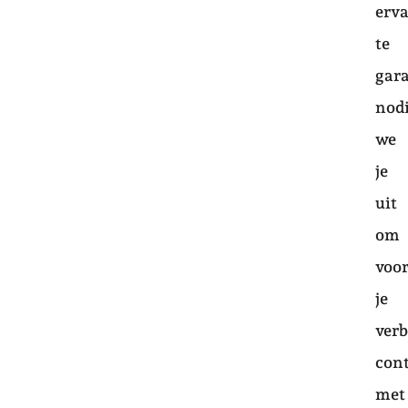
erv
te
gar
nod
we
je
uit
om
voo
je
verb
con
met