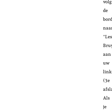
volg
de
bor
naa
"Le
Bru
aan
uw
lin
(3e
afsl
Als
je