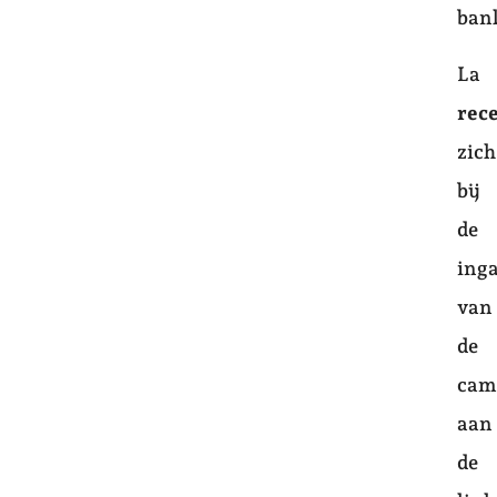
bank
La
rec
zich
bij
de
ing
van
de
cam
aan
de