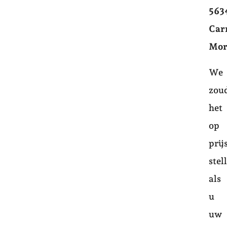
563
Car
Mor
We
zou
het
op
prij
stel
als
u
uw