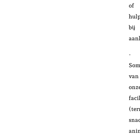
of
hul
bij
aan
-
Som
van
onz
faci
(ter
sna
ani