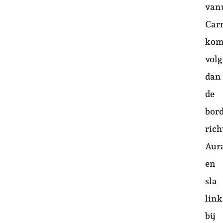
van
Car
kom
volg
dan
de
bor
rich
Aur
en
sla
link
bij