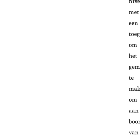
niv
met
een
toe
om
het
gem
te
mak
om
aan
boo
van