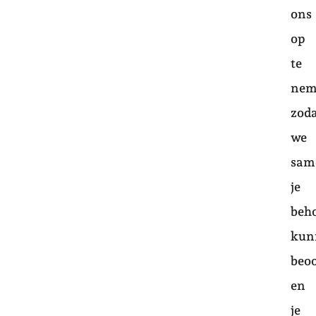
ons
op
te
nem
zod
we
sam
je
beh
kun
beo
en
je