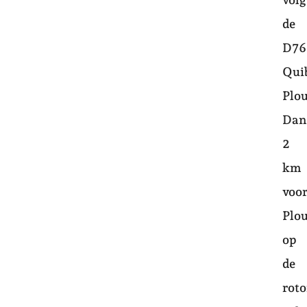
de
D76
Qui
Plo
Dan
2
km
voo
Plo
op
de
rot