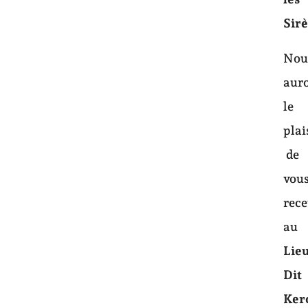
Sir
Nou
aur
le
plai
de
vou
rece
au
Lie
Dit
Ker