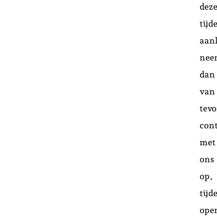
dez
tijd
aan
nee
dan
van
tev
con
met
ons
op,
tijd
open