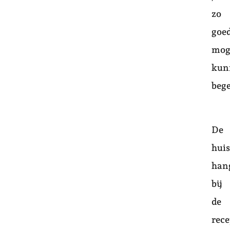
zo
goe
mog
kun
bege
De
huis
han
bij
de
rece