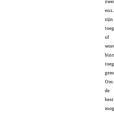
zwe
enz.
zijn
toeg
of
wor
bin
toeg
gem
Om
de
best
mog