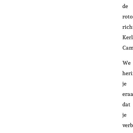
de
rot
rich
Ker
Cam
We
her
je
era
dat
je
verb