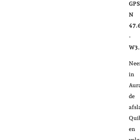
GPS
N
47.
-
W3.
Ne
in
Aur
de
afsl
Qui
en
volg