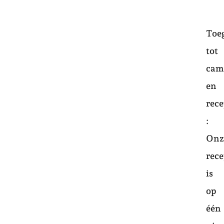
Toe
tot
cam
en
rece
:
Onz
rece
is
op
één