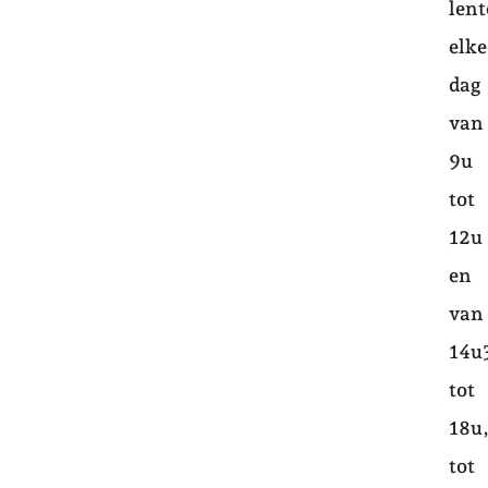
lent
elke
dag
van
9u
tot
12u
en
van
14u
tot
18u
tot