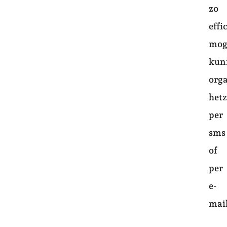
zo
effi
mog
kun
org
hetz
per
sms
of
per
e-
mai