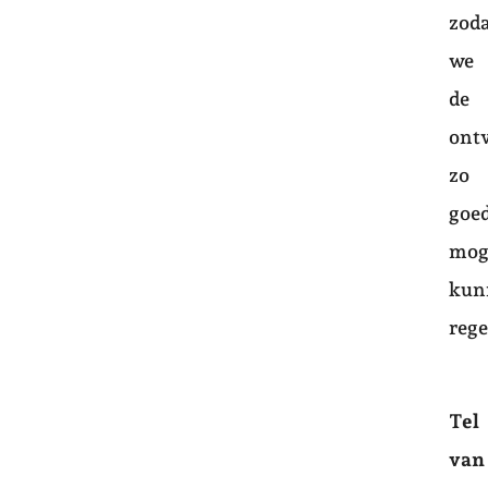
zod
we
de
ont
zo
goe
mog
kun
reg
Tel
van