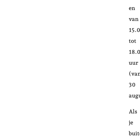
en
van
15.
tot
18.
uur
(va
30
aug
Als
je
bui