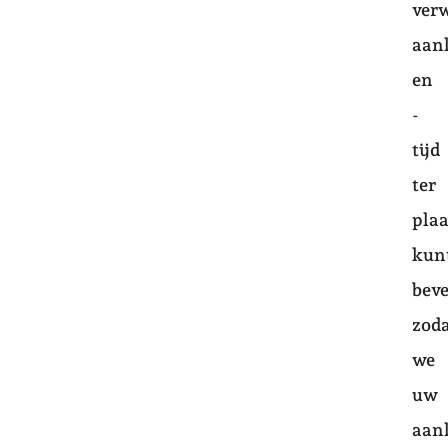
ver
aan
en
-
tijd
ter
plaa
kun
beve
zod
we
uw
aan