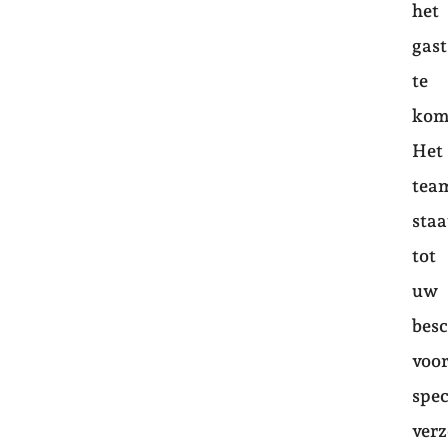
het
gast
te
kom
Het
tea
staa
tot
uw
bes
voo
spec
ver