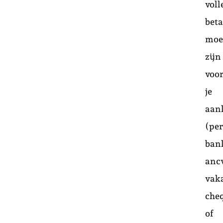
voll
beta
moe
zijn
voo
je
aan
(pe
ban
anc
vak
che
of