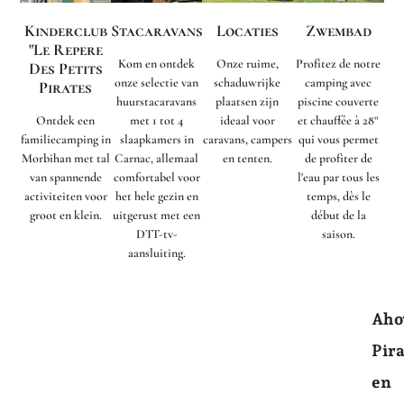
Kinderclub
Stacaravans
Locaties
Zwembad
"Le Repere
Kom en ontdek
Onze ruime,
Profitez de notre
Des Petits
onze selectie van
schaduwrijke
camping avec
Pirates
huurstacaravans
plaatsen zijn
piscine couverte
Ontdek een
met 1 tot 4
ideaal voor
et chauffée à 28°
familiecamping in
slaapkamers in
caravans, campers
qui vous permet
Morbihan met tal
Carnac, allemaal
en tenten.
de profiter de
van spannende
comfortabel voor
l'eau par tous les
activiteiten voor
het hele gezin en
temps, dès le
groot en klein.
uitgerust met een
début de la
DTT-tv-
saison.
aansluiting.
Aho
Pir
en