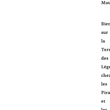
Mou
Bie
sur
la
Ter
des
Lég
che
les
Pira
et
les