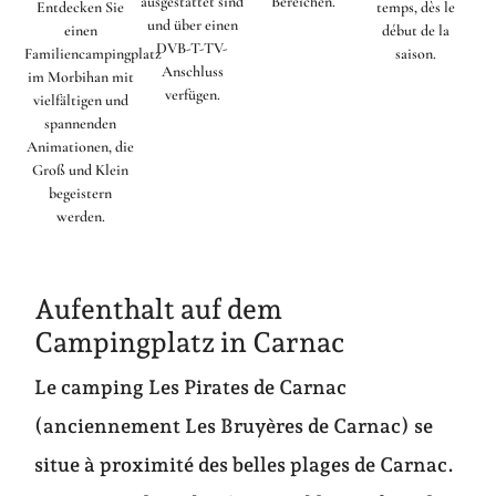
ausgestattet sind
Bereichen.
Entdecken Sie
temps, dès le
und über einen
einen
début de la
DVB-T-TV-
Familiencampingplatz
saison.
Anschluss
im Morbihan mit
verfügen.
vielfältigen und
spannenden
Animationen, die
Groß und Klein
begeistern
werden.
Aufenthalt auf dem
Campingplatz in Carnac
Le camping Les Pirates de Carnac
(anciennement Les Bruyères de Carnac) se
situe à proximité des belles plages de Carnac.