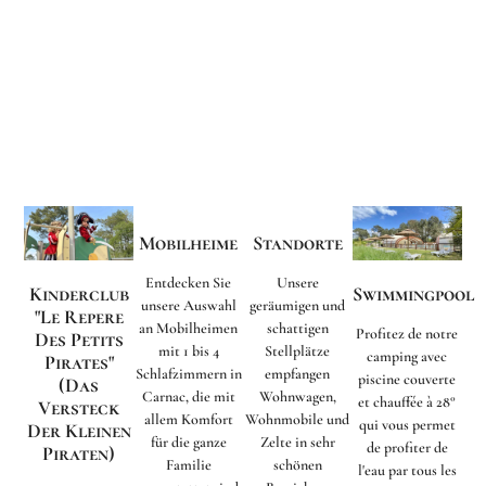
Mobilheime
Standorte
Entdecken Sie
Unsere
Kinderclub
Swimmingpool
unsere Auswahl
geräumigen und
"Le Repere
an Mobilheimen
schattigen
Profitez de notre
Des Petits
mit 1 bis 4
Stellplätze
camping avec
Pirates"
Schlafzimmern in
empfangen
piscine couverte
(Das
Carnac, die mit
Wohnwagen,
et chauffée à 28°
Versteck
allem Komfort
Wohnmobile und
qui vous permet
Der Kleinen
für die ganze
Zelte in sehr
de profiter de
Piraten)
Familie
schönen
l'eau par tous les