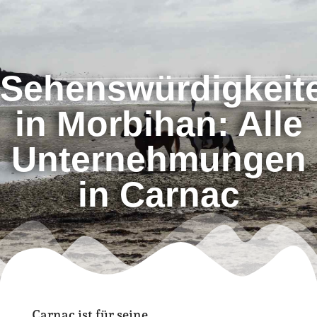
Sehenswürdigkeit
in Morbihan: Alle
Unternehmungen
in Carnac
Carnac ist für seine