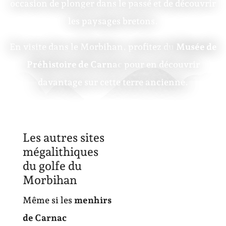
occasion de plonger dans le passé et de découvrir
les paysages bretons.
En visite dans le Morbihan, profitez du
Musée de
Préhistoire de Carnac
pour en découvrir
davantage sur cette terre ancienne.
Les autres sites
mégalithiques
du golfe du
Morbihan
Même si les
menhirs
de Carnac