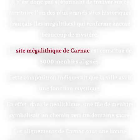
Il n’est donc pas si étonnant de trouver sur ce
territoire l’un des plus grands sites historiques
français (les mégalithes) qui renferme encore
beaucoup de mystère.
Le
site mégalithique de Carnac
est constitué de
3000 menhirs alignés
.
Cette composition indiquerait que la ville avait
une fonction mystique.
En effet, dans le néolithique, une file de menhirs
symbolisait un chemin vers un domaine sacré.
Les alignements de Carnac sont une bonne