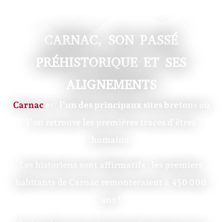
CARNAC, SON PASSÉ
PRÉHISTORIQUE ET SES
ALIGNEMENTS
Carnac
est
l’un des principaux sites bretons
où
l’on retrouve les premières traces d’êtres
humains.
Les historiens sont affirmatifs : les premiers
habitants de Carnac remonteraient à 450 000
ans !