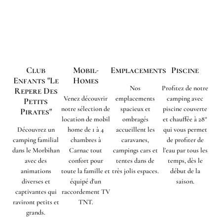
Club
Mobil-
Emplacements
Piscine
Enfants "Le
Homes
Nos
Profitez de notre
Repere Des
Venez découvrir
emplacements
camping avec
Petits
notre sélection de
spacieux et
piscine couverte
Pirates"
location de mobil
ombragés
et chauffée à 28°
Découvrez un
home de 1 à 4
accueillent les
qui vous permet
camping familial
chambres à
caravanes,
de profiter de
dans le Morbihan
Carnac tout
campings cars et
l'eau par tous les
avec des
confort pour
tentes dans de
temps, dès le
animations
toute la famille et
très jolis espaces.
début de la
diverses et
équipé d'un
saison.
captivantes qui
raccordement TV
raviront petits et
TNT.
grands.