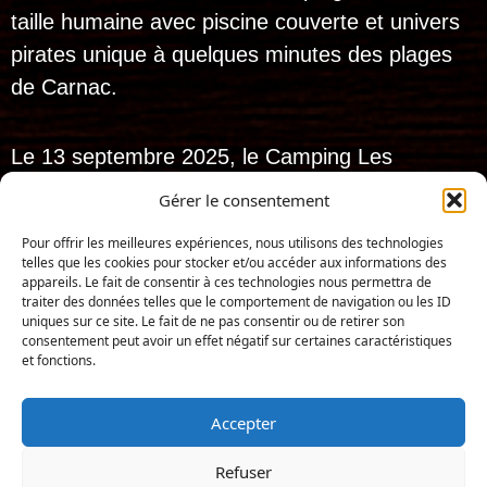
taille humaine avec piscine couverte et univers
pirates unique à quelques minutes des plages
de Carnac.
Le 13 septembre 2025, le Camping Les
Bruyères de Carnac a levé l’ancre…
Gérer le consentement
et dès le 10 avril 2026, il a hissé son
Pour offrir les meilleures expériences, nous utilisons des technologies
nouveau pavillon pour devenir :
telles que les cookies pour stocker et/ou accéder aux informations des
appareils. Le fait de consentir à ces technologies nous permettra de
Les Pirates de
traiter des données telles que le comportement de navigation ou les ID
uniques sur ce site. Le fait de ne pas consentir ou de retirer son
Carnac
!
consentement peut avoir un effet négatif sur certaines caractéristiques
et fonctions.
Réalisation : Iconic-Digital.fr
Tous droits réservés. 2025 – Les Pirates de carnac
Accepter
Accès au camping
Refuser
Documents