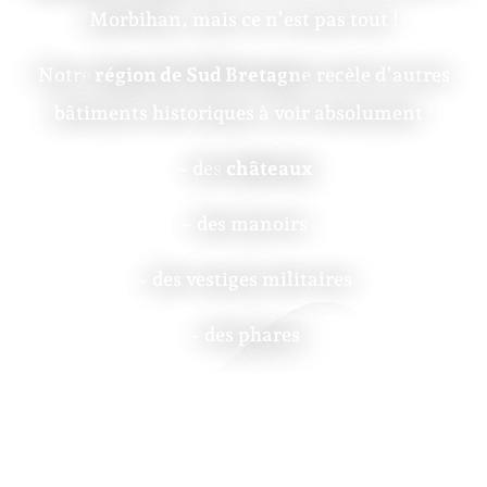
Morbihan, mais ce n’est pas tout !
Notre
région de Sud Bretagne
recèle d’autres
bâtiments historiques à voir absolument :
~ des
châteaux
~ des manoirs
~ des vestiges militaires
~ des phares