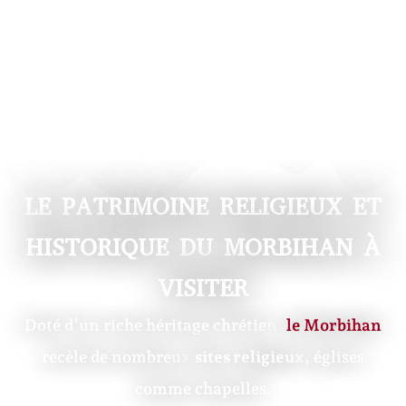
LE PATRIMOINE RELIGIEUX ET
HISTORIQUE DU MORBIHAN À
VISITER
Doté d’un riche héritage chrétien,
le Morbihan
recèle de nombreux
sites religieux
, églises
comme chapelles.