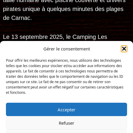
taille humaine avec piscine couverte et univers
pirates unique à quelques minutes des plages
de Carnac.
Le 13 septembre 2025, le Camping Les
Bruyères de Carnac a levé l’ancre…
Gérer le consentement
et dès le 10 avril 2026, il a hissé son
Pour offrir les meilleures expériences, nous utilisons des technologies
nouveau pavillon pour devenir :
telles que les cookies pour stocker et/ou accéder aux informations des
appareils. Le fait de consentir à ces technologies nous permettra de
Les Pirates de
traiter des données telles que le comportement de navigation ou les ID
uniques sur ce site. Le fait de ne pas consentir ou de retirer son
Carnac
!
consentement peut avoir un effet négatif sur certaines caractéristiques
et fonctions.
Réalisation : Iconic-Digital.fr
Tous droits réservés. 2025 – Les Pirates de carnac
Accepter
Accès au camping
Refuser
Documents