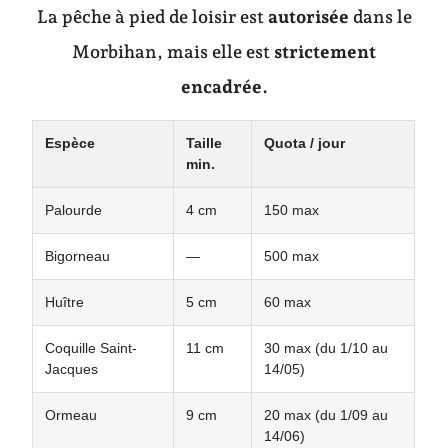
La pêche à pied de loisir est
autorisée
dans le
Morbihan, mais elle est
strictement
encadrée.
Espèce
Taille
Quota / jour
min.
Palourde
4 cm
150 max
Bigorneau
—
500 max
Huître
5 cm
60 max
Coquille Saint-
11 cm
30 max (du 1/10 au
Jacques
14/05)
Ormeau
9 cm
20 max (du 1/09 au
14/06)