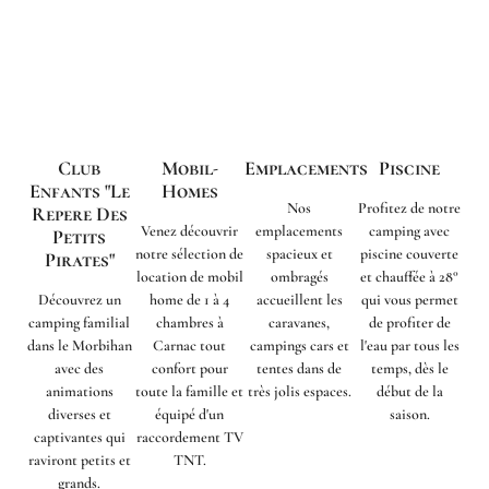
Club
Mobil-
Emplacements
Piscine
Enfants "Le
Homes
Nos
Profitez de notre
Repere Des
Venez découvrir
emplacements
camping avec
Petits
notre sélection de
spacieux et
piscine couverte
Pirates"
location de mobil
ombragés
et chauffée à 28°
Découvrez un
home de 1 à 4
accueillent les
qui vous permet
camping familial
chambres à
caravanes,
de profiter de
dans le Morbihan
Carnac tout
campings cars et
l'eau par tous les
avec des
confort pour
tentes dans de
temps, dès le
animations
toute la famille et
très jolis espaces.
début de la
diverses et
équipé d'un
saison.
captivantes qui
raccordement TV
raviront petits et
TNT.
grands.