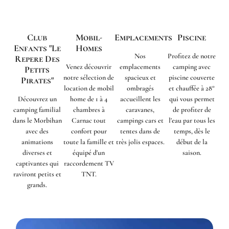
Club
Mobil-
Emplacements
Piscine
Enfants "Le
Homes
Nos
Profitez de notre
Repere Des
Venez découvrir
emplacements
camping avec
Petits
notre sélection de
spacieux et
piscine couverte
Pirates"
location de mobil
ombragés
et chauffée à 28°
Découvrez un
home de 1 à 4
accueillent les
qui vous permet
camping familial
chambres à
caravanes,
de profiter de
dans le Morbihan
Carnac tout
campings cars et
l'eau par tous les
avec des
confort pour
tentes dans de
temps, dès le
animations
toute la famille et
très jolis espaces.
début de la
diverses et
équipé d'un
saison.
captivantes qui
raccordement TV
raviront petits et
TNT.
grands.