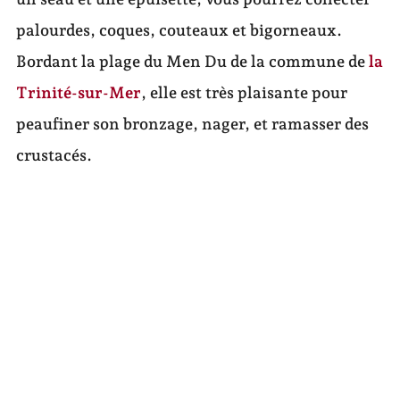
palourdes, coques, couteaux et bigorneaux.
Bordant la plage du Men Du de la commune de
la
Trinité-sur-Mer
, elle est très plaisante pour
peaufiner son bronzage, nager, et ramasser des
crustacés.
LES PLAGES DU GOLFE DU
MORBIHAN À DÉCOUVRIR
Si les plages de Carnac sont agréables pour tout
type d’activités, vous pourriez aussi vous laisser