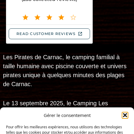
Les Pirates de Carnac, le camping familial à
taille humaine avec piscine couverte et univers
pirates unique à quelques minutes des plages
de Carnac.
Le 13 septembre 2025, le Camping Les
Bruyères de Carnac a levé l’ancre…
Gérer le consentement
et dès le 10 avril 2026, il a hissé son
Pour offrir les meilleures expériences, nous utilisons des technologies
nouveau pavillon pour devenir :
telles que les cookies pour stocker et/ou accéder aux informations des