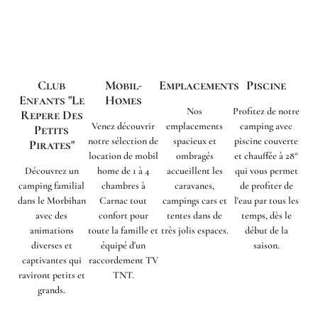
Club
Mobil-
Emplacements
Piscine
Enfants "Le
Homes
Nos
Profitez de notre
Repere Des
Venez découvrir
emplacements
camping avec
Petits
notre sélection de
spacieux et
piscine couverte
Pirates"
location de mobil
ombragés
et chauffée à 28°
Découvrez un
home de 1 à 4
accueillent les
qui vous permet
camping familial
chambres à
caravanes,
de profiter de
dans le Morbihan
Carnac tout
campings cars et
l'eau par tous les
avec des
confort pour
tentes dans de
temps, dès le
animations
toute la famille et
très jolis espaces.
début de la
diverses et
équipé d'un
saison.
captivantes qui
raccordement TV
raviront petits et
TNT.
grands.