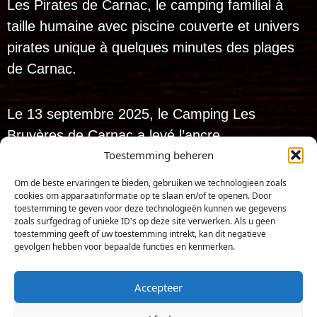
Les Pirates de Carnac, le camping familial à
taille humaine avec piscine couverte et univers
pirates unique à quelques minutes des plages
de Carnac.
Le 13 septembre 2025, le Camping Les
Bruyères de Carnac a levé l’ancre…
Toestemming beheren
et dès le 10 avril 2026, il a hissé son
nouveau pavillon pour devenir :
Om de beste ervaringen te bieden, gebruiken we technologieën zoals
cookies om apparaatinformatie op te slaan en/of te openen. Door
Les Pirates de
toestemming te geven voor deze technologieën kunnen we gegevens
Carnac
!
zoals surfgedrag of unieke ID's op deze site verwerken. Als u geen
toestemming geeft of uw toestemming intrekt, kan dit negatieve
gevolgen hebben voor bepaalde functies en kenmerken.
Productie: Iconic-Digital.fr
Tous droits réservés. 2025 – Les Pirates de carnac
Accepteer
Toegang tot de camping