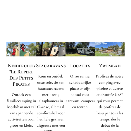
Kinderclub
Stacaravans
Locaties
Zwembad
"Le Repere
Kom en ontdek
Onze ruime,
Profitez de notre
Des Petits
onze selectie van
schaduwrijke
camping avec
Pirates
huurstacaravans
plaatsen zijn
piscine couverte
Ontdek een
met 1 tot 4
ideaal voor
et chauffée à 28°
familiecamping in
slaapkamers in
caravans, campers
qui vous permet
Morbihan met tal
Carnac, allemaal
en tenten.
de profiter de
van spannende
comfortabel voor
l'eau par tous les
activiteiten voor
het hele gezin en
temps, dès le
groot en klein.
uitgerust met een
début de la