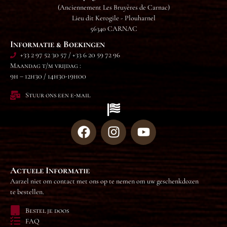
(Anciennement Les Bruyères de Carnac)
Lieu dit Kerogile - Plouharnel
56340 CARNAC
Informatie & Boekingen
+33 2 97 52 30 57 / +33 6 20 59 72 96
Maandag t/m vrijdag :
9h – 12h30 / 14h30-19h00
Stuur ons een e-mail
Actuele Informatie
Aarzel niet om contact met ons op te nemen om uw geschenkdozen
te bestellen.
Bestel je doos
FAQ