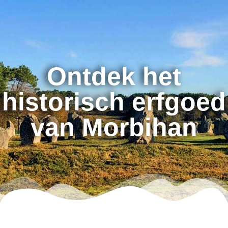
Ontdek het
historisch erfgoed
van Morbihan