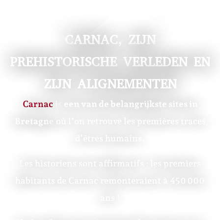
CARNAC, ZIJN
PREHISTORISCHE VERLEDEN EN
ZIJN ALIGNEMENTEN
Carnac
is
een van de belangrijkste sites in
Bretagne
où l’on retrouve les premières traces
d’êtres humains.
Les historiens sont affirmatifs : les premiers
habitants de Carnac remonteraient à 450 000
ans !