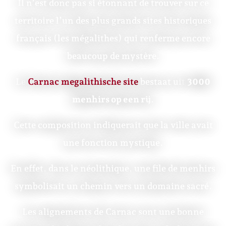
Il n’est donc pas si étonnant de trouver sur ce
territoire l’un des plus grands sites historiques
français (les mégalithes) qui renferme encore
beaucoup de mystère.
Le
Carnac megalithische site
bestaat uit
3000
menhirs op een rij
.
Cette composition indiquerait que la ville avait
une fonction mystique.
En effet, dans le néolithique, une file de menhirs
symbolisait un chemin vers un domaine sacré.
Les alignements de Carnac sont une bonne