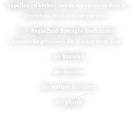
kapellen en kerken
lors de vos vacances dans le
Morbihan, mais ce n’est pas tout !
Onze
Regio Zuid-Bretagne
heeft andere
historische gebouwen die je zeker moet zien:
~ des
kastelen
~ des manoirs
~ des vestiges militaires
~ des phares