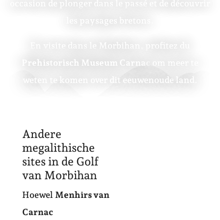
occasion de plonger dans le passé et de découvrir
les paysages bretons.
En visite dans le Morbihan, profitez du
Prehistorisch Museum Carnac
om meer te
weten te komen over dit eeuwenoude land.
Andere
megalithische
sites in de Golf
van Morbihan
Hoewel
Menhirs van
Carnac