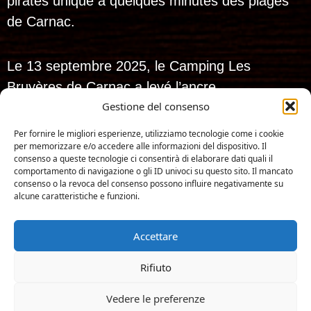
pirates unique à quelques minutes des plages
de Carnac.
Le 13 septembre 2025, le Camping Les
Bruyères de Carnac a levé l’ancre…
Gestione del consenso
et dès le 10 avril 2026, il a hissé son
nouveau pavillon pour devenir :
Per fornire le migliori esperienze, utilizziamo tecnologie come i cookie
per memorizzare e/o accedere alle informazioni del dispositivo. Il
Les Pirates de
consenso a queste tecnologie ci consentirà di elaborare dati quali il
Carnac
!
comportamento di navigazione o gli ID univoci su questo sito. Il mancato
consenso o la revoca del consenso possono influire negativamente su
alcune caratteristiche e funzioni.
Produzione: Iconic-Digital.fr
Tous droits réservés. 2025 – Les Pirates de carnac
Accettare
Accesso al campeggio
Rifiuto
Documenti
Vedere le preferenze
Informazioni legali
Menu
Libro
Contact