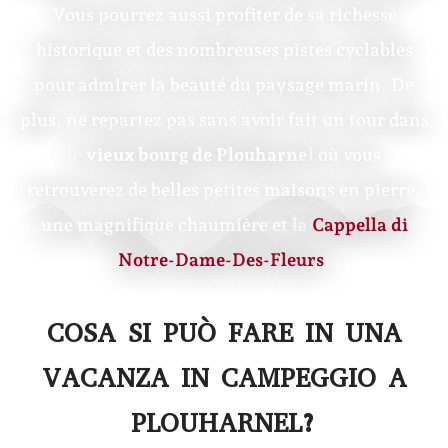
Vous pourrez aussi profiter de sa richesse
historique et des nombreuses pistes cyclables
pour admirer la beauté du paysage marin. De
plus, ne repartez pas sans avoir fait un tour dans
le
vieux bourg de Plouharnel
où vous
retrouverez de belles petites maisons en pierre,
une magnifique chaumière et la
Cappella di
Notre-Dame-Des-Fleurs
.
COSA SI PUÒ FARE IN UNA
VACANZA IN CAMPEGGIO A
PLOUHARNEL?