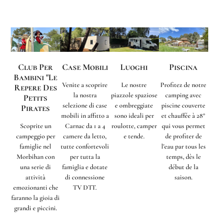
Club Per
Case Mobili
Luoghi
Piscina
Bambini "Le
Venite a scoprire
Le nostre
Profitez de notre
Repere Des
la nostra
piazzole spaziose
camping avec
Petits
selezione di case
e ombreggiate
piscine couverte
Pirates
mobili in affitto a
sono ideali per
et chauffée à 28°
Scoprite un
Carnac da 1 a 4
roulotte, camper
qui vous permet
campeggio per
camere da letto,
e tende.
de profiter de
famiglie nel
tutte confortevoli
l'eau par tous les
Morbihan con
per tutta la
temps, dès le
una serie di
famiglia e dotate
début de la
attività
di connessione
saison.
emozionanti che
TV DTT.
faranno la gioia di
grandi e piccini.