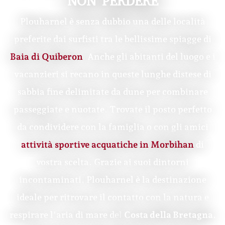
NON PERDERE
Plouharnel è senza dubbio una delle località
preferite dai surfisti tra le bellissime spiagge di
Baia di Quiberon
.
Anche gli abitanti del luogo e i
vacanzieri si recano in queste lunghe distese di
sabbia fine delimitate da dune per combinare
passeggiate e nuotate. Trovate il posto perfetto
da condividere con la famiglia o con gli amici
attività sportive acquatiche in Morbihan
di
vostra scelta. Grazie ai suoi dintorni
incontaminati, Plouharnel è la destinazione
ideale per ritrovare il contatto con la natura e
respirare l'aria di mare del
Costa della Bretagna
.